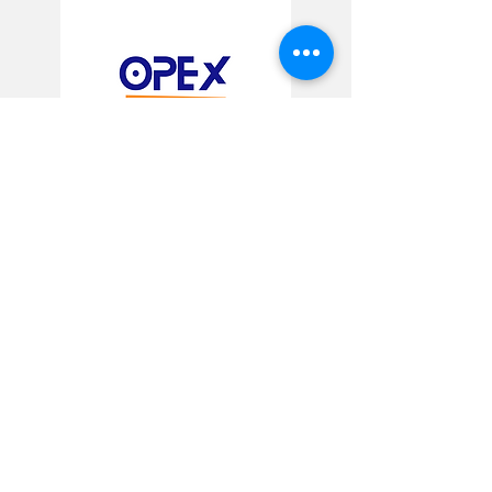
Espace Coworking NETZIFY
Abidjan Cocody, terminus 81/82
contact@opexci.com
Lundi – Vendredi : 08H30-17H30
Gestion des données personnelles
Optisia Expertises 2024 - Tous droits reservés