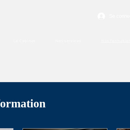
Se conne
Le Cabinet
Nos services
Nos formatio
formation