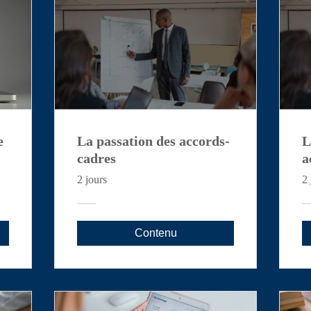
e
La passation des accords-
L
cadres
a
2 jours
2 
Contenu