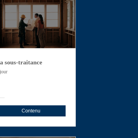
a sous-traitance
jour
Contenu