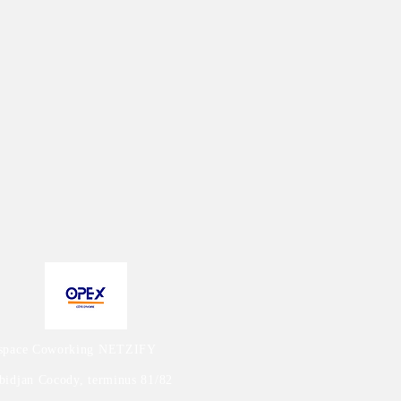
n
e
tre
space Coworking NETZIFY
bidjan Cocody, terminus 81/82