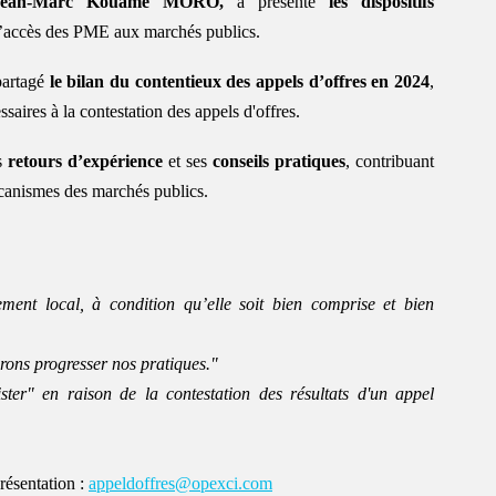
ean-Marc Kouamé MORO,
 a présenté 
les dispositifs 
 l’accès des PME aux marchés publics.
artagé 
le bilan du contentieux des appels d’offres en 2024
, 
saires à la contestation des appels d'offres.
s 
retours d’expérience
 et ses 
conseils pratiques
, contribuant 
écanismes des marchés publics.
nt local, à condition qu’elle soit bien comprise et bien 
erons progresser nos pratiques."
ster" en raison de la contestation des résultats d'un appel 
résentation : 
appeldoffres@opexci.com