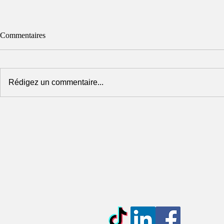
Commentaires
Rédigez un commentaire...
📢 Série de webinaires gratuits !
Non respect d
des offres = 
procédure