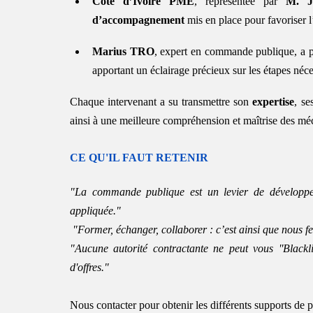
Côte d’Ivoire PME
, représentée par 
M. J
d’accompagnement
 mis en place pour favoriser
Marius TRO
, expert en commande publique, a p
apportant un éclairage précieux sur les étapes néces
Chaque intervenant a su transmettre son 
expertise
, se
ainsi à une meilleure compréhension et maîtrise des m
CE QU'IL FAUT RETENIR
"La commande publique est un levier de développeme
appliquée."
 "Former, échanger, collaborer : c’est ainsi que nous f
"Aucune autorité contractante ne peut vous ''Blackli
d'offres."
Nous contacter pour obtenir les différents supports de p