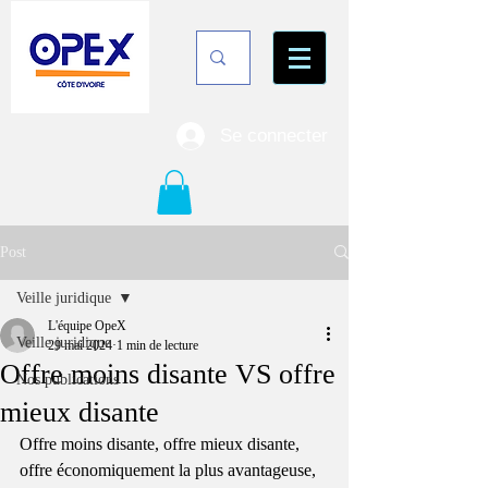
Se connecter
Post
Veille juridique
L'équipe OpeX
Veille juridique
29 mai 2024
1 min de lecture
Offre moins disante VS offre
Nos publications
mieux disante
Offre moins disante, offre mieux disante, 
offre économiquement la plus avantageuse, 