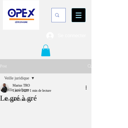
Se connecter
Post
Veille juridique
Marius TRO
Veille juridique
1 nov. 2023
1 min de lecture
Le gré à gré
Nos publications